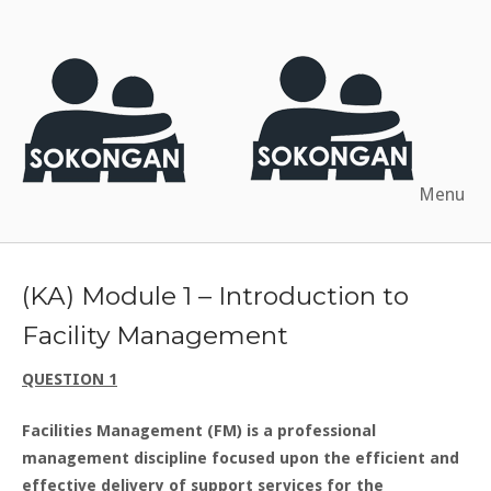
Skip
to
Me
Home
content
Menu
(KA) Module 1 – Introduction to
Facility Management
QUESTION 1
Facilities Management (FM) is a professional
management discipline focused upon the efficient and
effective delivery of support services for the